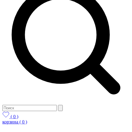
( 0 )
корзина
( 0 )