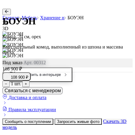
Главная
Мебель
Хранение н
БОУЭН
БОУЭН
3D
3D
Комод, 70 см, орех
Вместительный комод, выполненный из шпона и массива
ореха.
Под заказ
Арт. 00312
108 900 ₽
Примерить в интерьере
108 900 ₽
1 шт.
−
+
Связаться с менеджером
Доставка и оплата
Правила эксплуатации
Скачать 3D
Сообщить о поступлении
Запросить живые фото
модель