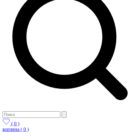
( 0 )
корзина
( 0 )