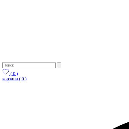
( 0 )
корзина
( 0 )