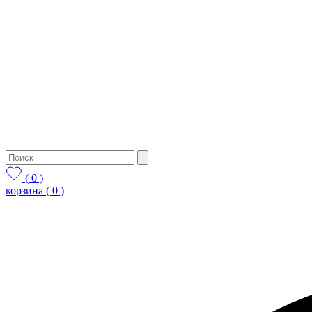
( 0 )
корзина
( 0 )