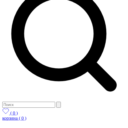
( 0 )
корзина
( 0 )