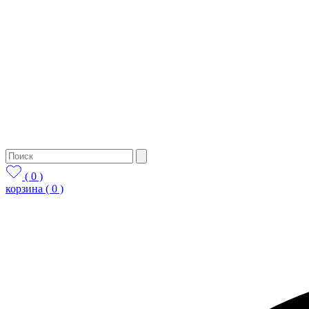
( 0 )
корзина
( 0 )