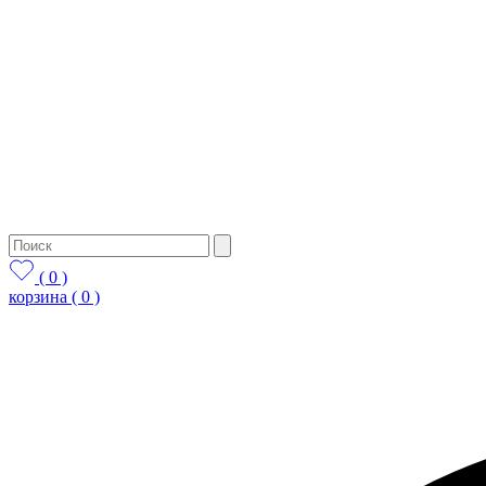
( 0 )
корзина
( 0 )