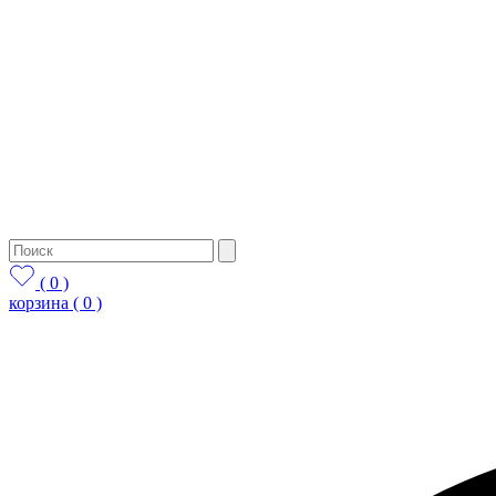
( 0 )
корзина
( 0 )