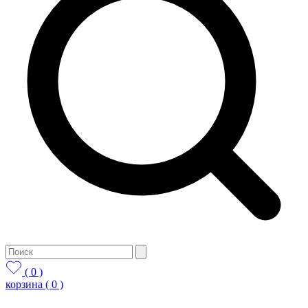
( 0 )
корзина
( 0 )