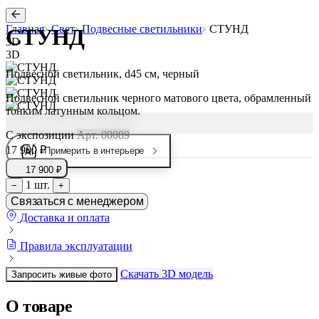
Главная
Свет
Подвесные светильники
СТУНД
СТУНД
3D
3D
Подвесной светильник, d45 см, черный
Подвесной светильник черного матового цвета, обрамленный
тонким латунным кольцом.
С экспозиции
Арт. 00089
17 900 ₽
Примерить в интерьере
17 900 ₽
1 шт.
−
+
Связаться с менеджером
Доставка и оплата
Правила эксплуатации
Скачать 3D модель
Запросить живые фото
О товаре