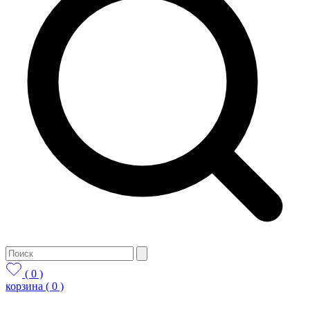
( 0 )
корзина
( 0 )