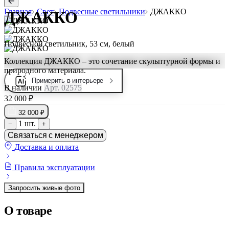
Главная
Свет
Подвесные светильники
ДЖАККО
ДЖАККО
Подвесной светильник, 53 см, белый
Коллекция ДЖАККО – это сочетание скульптурной формы и
природного материала.
Примерить в интерьере
В наличии
Арт. 02575
32 000 ₽
32 000 ₽
1 шт.
−
+
Связаться с менеджером
Доставка и оплата
Правила эксплуатации
Запросить живые фото
О товаре