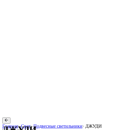
Главная
Свет
Подвесные светильники
ДЖУДИ
ДЖУДИ