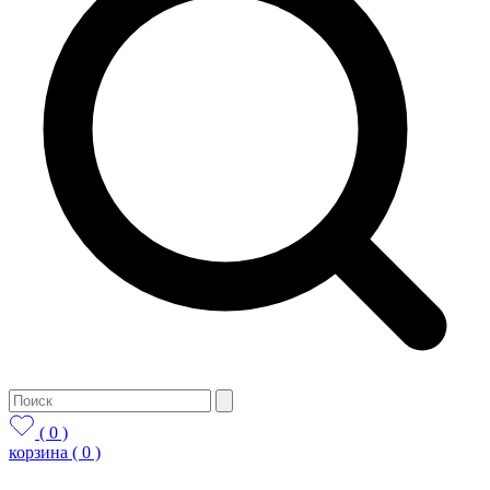
( 0 )
корзина
( 0 )