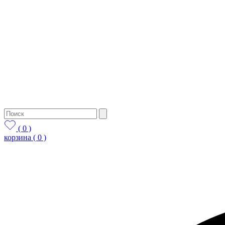
( 0 )
корзина
( 0 )