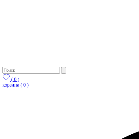
( 0 )
корзина
( 0 )