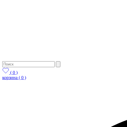
( 0 )
корзина
( 0 )