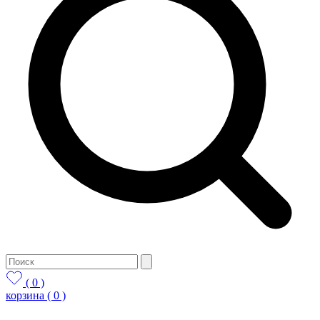
( 0 )
корзина
( 0 )