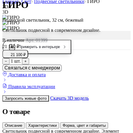
Главная
Свет
Подвесные светильники
ГИРО
ГИРО
3D
3D
Подвесной светильник, 32 см, бежевый
Светильник подвесной в современном дизайне.
В наличии
Арт. 01399
21 100 ₽
Примерить в интерьере
21 100 ₽
1 шт.
−
+
Связаться с менеджером
Доставка и оплата
Правила эксплуатации
Скачать 3D модель
Запросить живые фото
О товаре
Описание
Характеристики
Форма, цвет и габариты
Светильник подвесной в современном дизайне. Элемент