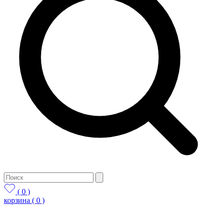
( 0 )
корзина
( 0 )