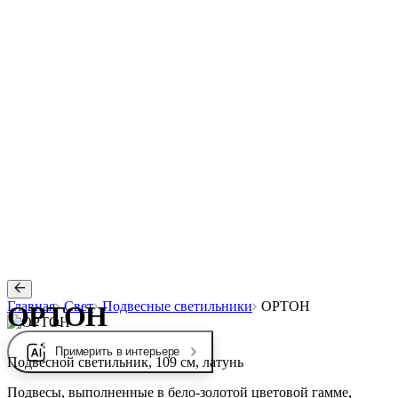
Главная
Свет
Подвесные светильники
ОРТОН
ОРТОН
Примерить в интерьере
Подвесной светильник, 109 см, латунь
Подвесы, выполненные в бело-золотой цветовой гамме,