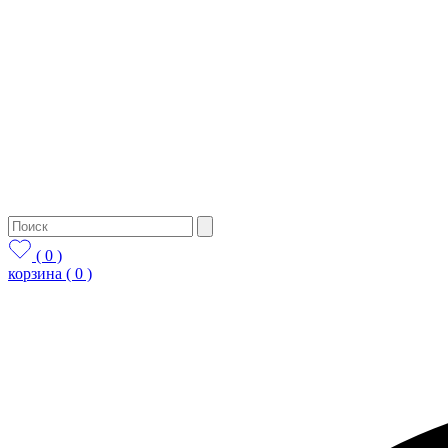
( 0 )
корзина
( 0 )