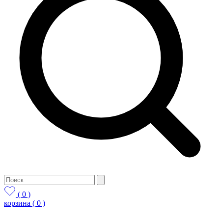
( 0 )
корзина
( 0 )