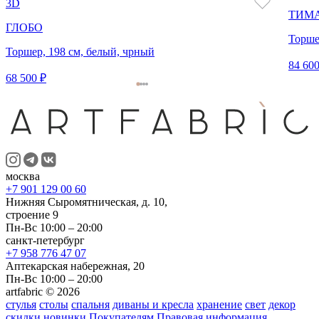
3D
ТИМ
ГЛОБО
Торше
Торшер, 198 см, белый, чрный
84 600
68 500 ₽
москва
+7 901 129 00 60
Нижняя Сыромятническая, д. 10,
строение 9
Пн-Вс 10:00 – 20:00
санкт-петербург
+7 958 776 47 07
Аптекарская набережная, 20
Пн-Вс 10:00 – 20:00
artfabric © 2026
стулья
столы
спальня
диваны и кресла
хранение
свет
декор
скидки
новинки
Покупателям
Правовая информация