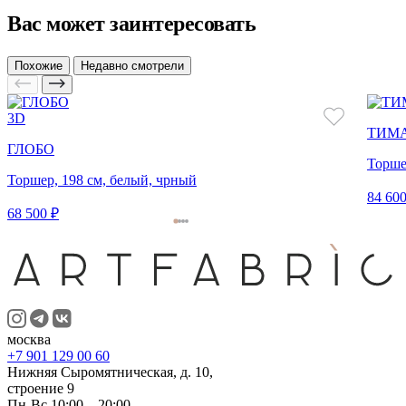
Вас может заинтересовать
Похожие
Недавно смотрели
3D
ТИМ
ГЛОБО
Торше
Торшер, 198 см, белый, чрный
84 600
68 500 ₽
москва
+7 901 129 00 60
Нижняя Сыромятническая, д. 10,
строение 9
Пн-Вс 10:00 – 20:00