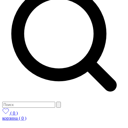
( 0 )
корзина
( 0 )