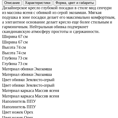
Описание
Характеристики
Форма, цвет и габариты
Дизайнерское кресло глубокой посадки в стиле мид сенчури
из массива ясеня с обивкой из серой экозамши. Мягкая
подушка в зоне посадки делает его максимально комфортным,
а элегантное основание делает кресло еще более стильным и
гармоничным. Нейтральная обивка подчеркнет
скандинавскую атмосферу простоты и сдержанности.
Ширина
67 см
Ширина
67 см
Высота
74 см
Высота
74 см
Глубина
73 см
Глубина
73 см
Материал обивки
Экозамша
Материал обивки
Экозамша
Цвет обивки
Землисто-серый
Цвет обивки
Землисто-серый
Материал каркаса
Массив ясеня
Материал каркаса
Массив ясеня
Наполнитель
ППУ
Наполнитель
ППУ
Цвет ножек
Орех
Цвет ножек
Орех