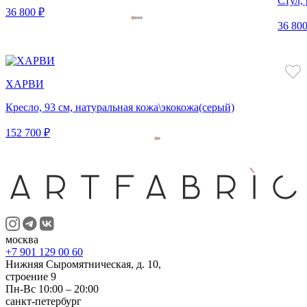
Стул, 
36 800 ₽
36 800
ХАРВИ
Кресло, 93 см, натуральная кожа\экокожа(серый)
152 700 ₽
москва
+7 901 129 00 60
Нижняя Сыромятническая, д. 10,
строение 9
Пн-Вс 10:00 – 20:00
санкт-петербург