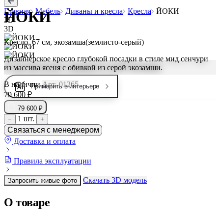
Главная
Мебель
Диваны и кресла
Кресла
ЙОКИ
ЙОКИ
3D
3D
Кресло, 67 см, экозамша(землисто-серый)
Дизайнерское кресло глубокой посадки в стиле мид сенчури
из массива ясеня с обивкой из серой экозамши.
В наличии
Арт. 01265
Примерить в интерьере
79 600 ₽
79 600 ₽
1 шт.
−
+
Связаться с менеджером
Доставка и оплата
Правила эксплуатации
Скачать 3D модель
Запросить живые фото
О товаре