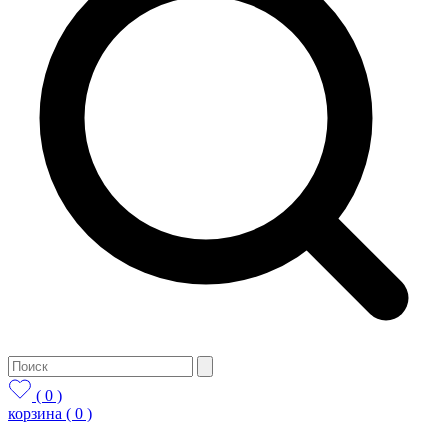
( 0 )
корзина
( 0 )