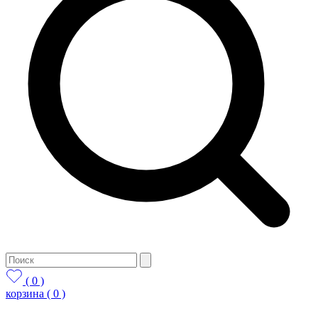
( 0 )
корзина
( 0 )