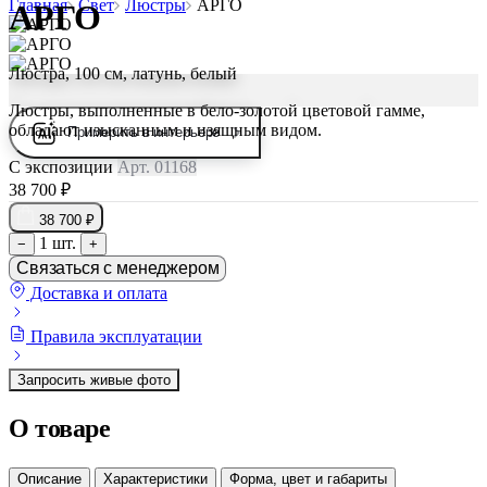
Главная
Свет
Люстры
АРГО
АРГО
Люстра, 100 см, латунь, белый
Люстры, выполненные в бело-золотой цветовой гамме,
обладают изысканным и изящным видом.
Примерить в интерьере
С экспозиции
Арт. 01168
38 700 ₽
38 700 ₽
1 шт.
−
+
Связаться с менеджером
Доставка и оплата
Правила эксплуатации
Запросить живые фото
О товаре
Описание
Характеристики
Форма, цвет и габариты