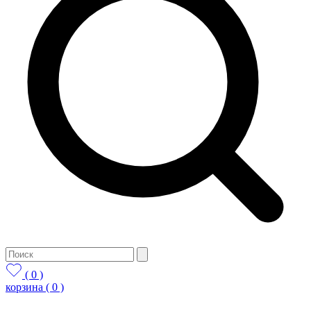
( 0 )
корзина
( 0 )