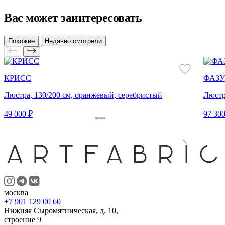
Вас может заинтересовать
Похожие
Недавно смотрели
КРИСС
ФАЗУ
Люстра, 130/200 см, оранжевый, серебристый
Люстра
49 000 ₽
97 300
москва
+7 901 129 00 60
Нижняя Сыромятническая, д. 10,
строение 9