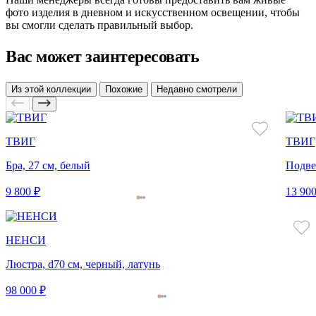
фото изделия в дневном и искусственном освещении, чтобы
вы смогли сделать правильный выбор.
Вас может заинтересовать
Из этой коллекции
Похожие
Недавно смотрели
ТВИГ
ТВИГ
Бра, 27 см, белый
Подве
9 800 ₽
13 900
НЕНСИ
Люстра, d70 см, черный, латунь
98 000 ₽