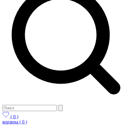
( 0 )
корзина
( 0 )