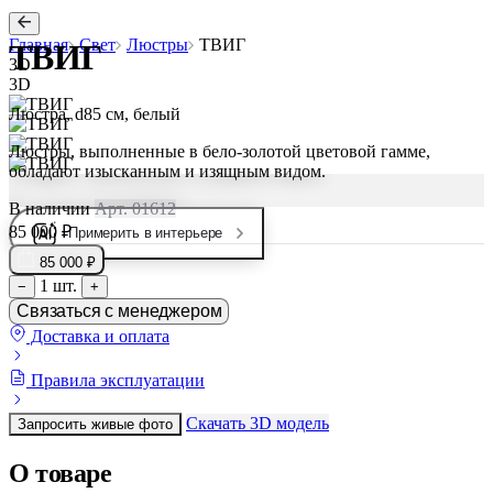
Главная
Свет
Люстры
ТВИГ
ТВИГ
3D
3D
Люстра, d85 см, белый
Люстры, выполненные в бело-золотой цветовой гамме,
обладают изысканным и изящным видом.
В наличии
Арт. 01612
85 000 ₽
Примерить в интерьере
85 000 ₽
1 шт.
−
+
Связаться с менеджером
Доставка и оплата
Правила эксплуатации
Скачать 3D модель
Запросить живые фото
О товаре