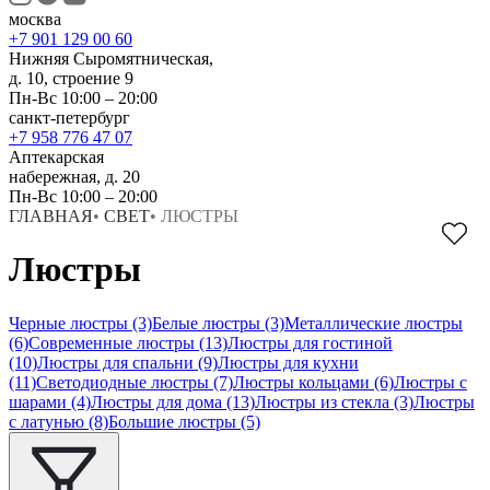
москва
+7 901 129 00 60
Нижняя Сыромятническая,
д. 10, строение 9
Пн-Вс 10:00 – 20:00
санкт-петербург
+7 958 776 47 07
Аптекарская
набережная, д. 20
Пн-Вс 10:00 – 20:00
ГЛАВНАЯ
•
СВЕТ
•
ЛЮСТРЫ
Люстры
Черные люстры
(3)
Белые люстры
(3)
Металлические люстры
(6)
Современные люстры
(13)
Люстры для гостиной
(10)
Люстры для спальни
(9)
Люстры для кухни
(11)
Светодиодные люстры
(7)
Люстры кольцами
(6)
Люстры с
шарами
(4)
Люстры для дома
(13)
Люстры из стекла
(3)
Люстры
с латунью
(8)
Большие люстры
(5)