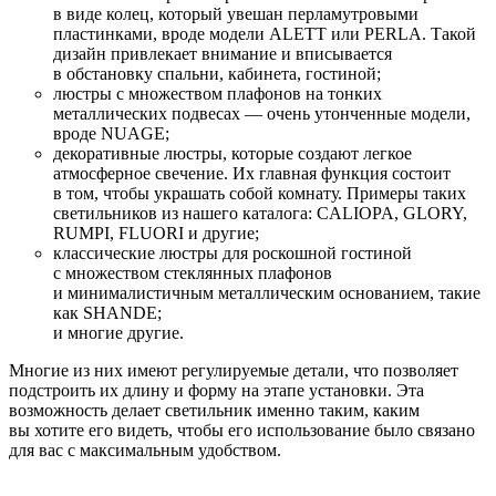
в виде колец, который увешан перламутровыми
пластинками, вроде модели ALETT или PERLA. Такой
дизайн привлекает внимание и вписывается
в обстановку спальни, кабинета, гостиной;
люстры с множеством плафонов на тонких
металлических подвесах — очень утонченные модели,
вроде NUAGE;
декоративные люстры, которые создают легкое
атмосферное свечение. Их главная функция состоит
в том, чтобы украшать собой комнату. Примеры таких
светильников из нашего каталога: CALIOPA, GLORY,
RUMPI, FLUORI и другие;
классические люстры для роскошной гостиной
с множеством стеклянных плафонов
и минималистичным металлическим основанием, такие
как SHANDE;
и многие другие.
Многие из них имеют регулируемые детали, что позволяет
подстроить их длину и форму на этапе установки. Эта
возможность делает светильник именно таким, каким
вы хотите его видеть, чтобы его использование было связано
для вас с максимальным удобством.
⠀