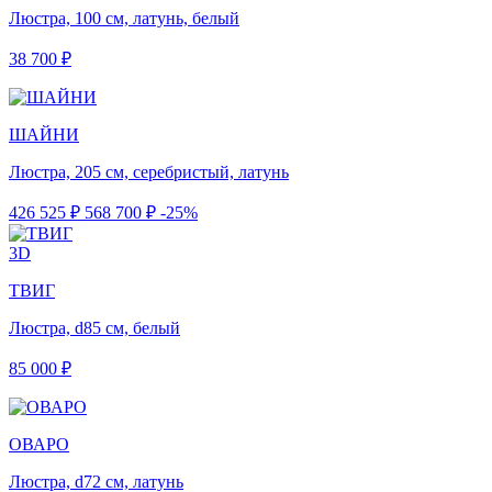
Люстра, 100 см, латунь, белый
38 700 ₽
ШАЙНИ
Люстра, 205 см, серебристый, латунь
426 525 ₽
568 700 ₽
-25%
3D
ТВИГ
Люстра, d85 см, белый
85 000 ₽
ОВАРО
Люстра, d72 см, латунь