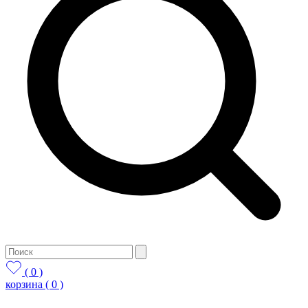
( 0 )
корзина
( 0 )