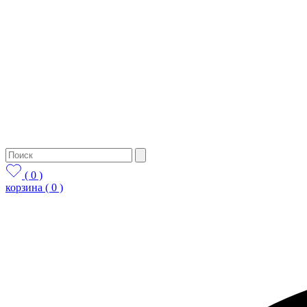
( 0 )
корзина
( 0 )