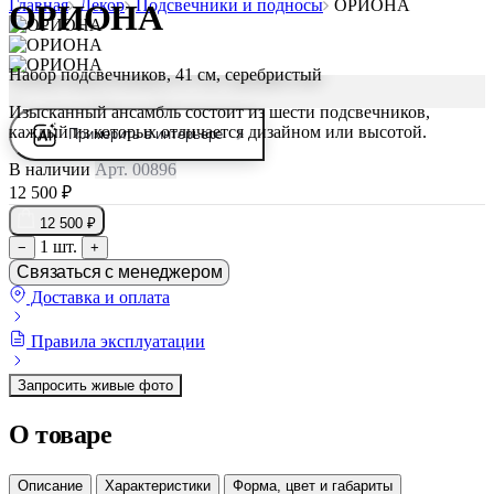
Главная
Декор
Подсвечники и подносы
ОРИОНА
ОРИОНА
Набор подсвечников, 41 см, серебристый
Изысканный ансамбль состоит из шести подсвечников,
каждый из которых отличается дизайном или высотой.
Примерить в интерьере
В наличии
Арт. 00896
12 500 ₽
12 500 ₽
1 шт.
−
+
Связаться с менеджером
Доставка и оплата
Правила эксплуатации
Запросить живые фото
О товаре
Описание
Характеристики
Форма, цвет и габариты