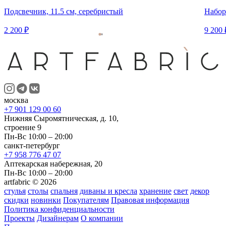
Подсвечник, 11.5 см, серебристый
Набор
2 200 ₽
9 200 
москва
+7 901 129 00 60
Нижняя Сыромятническая, д. 10,
строение 9
Пн-Вс 10:00 – 20:00
санкт-петербург
+7 958 776 47 07
Аптекарская набережная, 20
Пн-Вс 10:00 – 20:00
artfabric © 2026
стулья
столы
спальня
диваны и кресла
хранение
свет
декор
скидки
новинки
Покупателям
Правовая информация
Политика конфиденциальности
Проекты
Дизайнерам
О компании