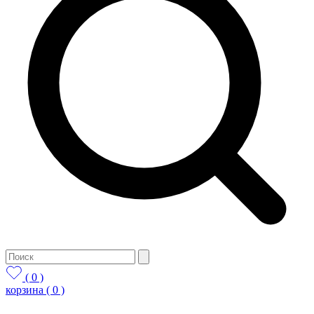
( 0 )
корзина
( 0 )