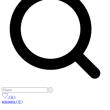
( 0 )
корзина
( 0 )