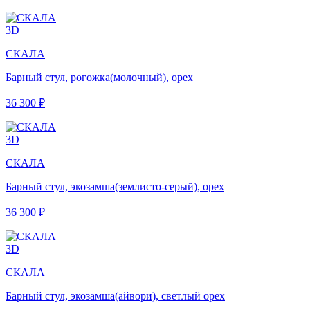
3D
СКАЛА
Барный стул, рогожка(молочный), орех
36 300 ₽
3D
СКАЛА
Барный стул, экозамша(землисто-серый), орех
36 300 ₽
3D
СКАЛА
Барный стул, экозамша(айвори), светлый орех