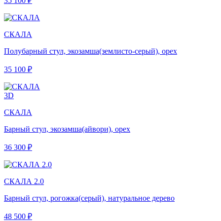
35 100 ₽
СКАЛА
Полубарный стул, экозамша(землисто-серый), орех
35 100 ₽
3D
СКАЛА
Барный стул, экозамша(айвори), орех
36 300 ₽
СКАЛА 2.0
Барный стул, рогожка(серый), натуральное дерево
48 500 ₽