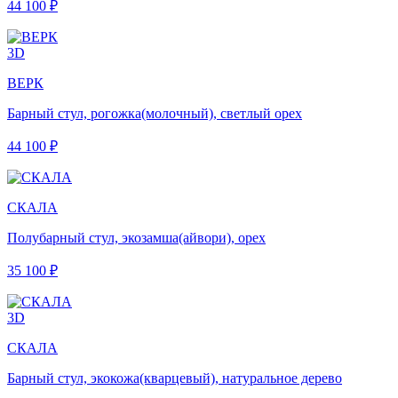
44 100 ₽
3D
ВЕРК
Барный стул, рогожка(молочный), светлый орех
44 100 ₽
СКАЛА
Полубарный стул, экозамша(айвори), орех
35 100 ₽
3D
СКАЛА
Барный стул, экокожа(кварцевый), натуральное дерево