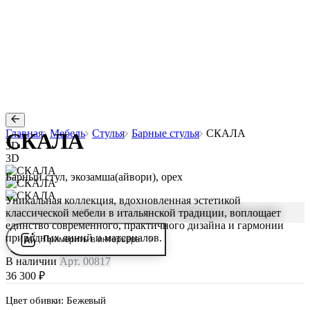
Главная
Мебель
Стулья
Барные стулья
СКАЛА
СКАЛА
3D
3D
Барный стул, экозамша(айвори), орех
Уникальная коллекция, вдохновленная эстетикой
классической мебели в итальянской традиции, воплощает
единство современного, практичного дизайна и гармонии
природных линий и материалов.
Примерить в интерьере
В наличии
Арт. 00817
36 300 ₽
Цвет обивки:
Бежевый