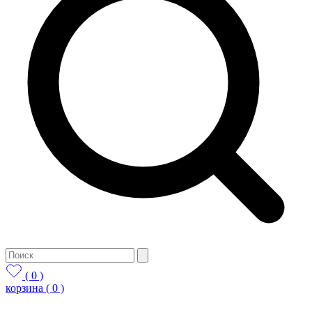
( 0 )
корзина
( 0 )