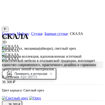
Главная
Мебель
Стулья
Барные стулья
СКАЛА
СКАЛА
3D
3D
Барный стул, экозамша(айвори), светлый орех
Уникальная коллекция, вдохновленная эстетикой
классической мебели в итальянской традиции, воплощает
единство современного, практичного дизайна и гармонии
природных линий и материалов.
Примерить в интерьере
В наличии
Арт. 00771
36 300 ₽
Цвет каркаса:
Светлый орех
36 300 ₽