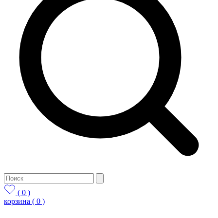
( 0 )
корзина
( 0 )