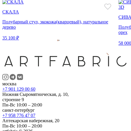
3D
СКАЛА
СИВ
Полубарный стул, экокожа(кварцевый), натуральное
дерево
Полуб
орех
35 100 ₽
58 000
москва
+7 901 129 00 60
Нижняя Сыромятническая, д. 10,
строение 9
Пн-Вс 10:00 – 20:00
санкт-петербург
+7 958 776 47 07
Аптекарская набережная, 20
Пн-Вс 10:00 – 20:00