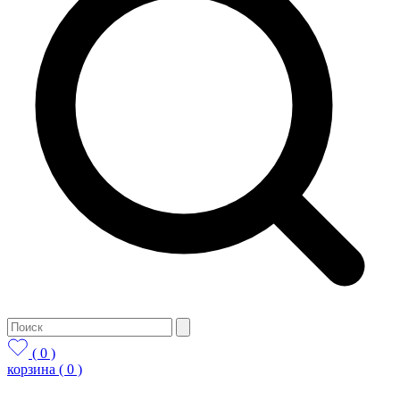
( 0 )
корзина
( 0 )