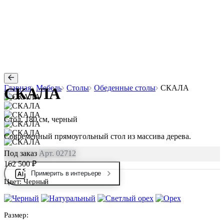
Главная
Мебель
Столы
Обеденные столы
СКАЛА
СКАЛА
Стол, 180 см, черный
Современный прямоугольный стол из массива дерева.
Под заказ
Арт. 02712
162 500 ₽
Примерить в интерьере
Цвет:
Черный
Размер: