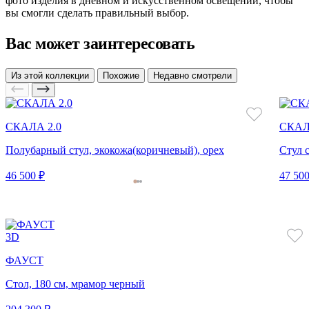
фото изделия в дневном и искусственном освещении, чтобы
вы смогли сделать правильный выбор.
Вас может заинтересовать
Из этой коллекции
Похожие
Недавно смотрели
СКАЛА 2.0
СКАЛ
Полубарный стул, экокожа(коричневый), орех
Стул 
46 500 ₽
47 500
3D
ФАУСТ
Стол, 180 см, мрамор черный