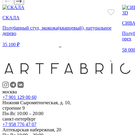
3D
СКАЛА
СИВ
Полубарный стул, экокожа(кварцевый), натуральное
дерево
Полуб
орех
35 100 ₽
58 000
москва
+7 901 129 00 60
Нижняя Сыромятническая, д. 10,
строение 9
Пн-Вс 10:00 – 20:00
санкт-петербург
+7 958 776 47 07
Аптекарская набережная, 20