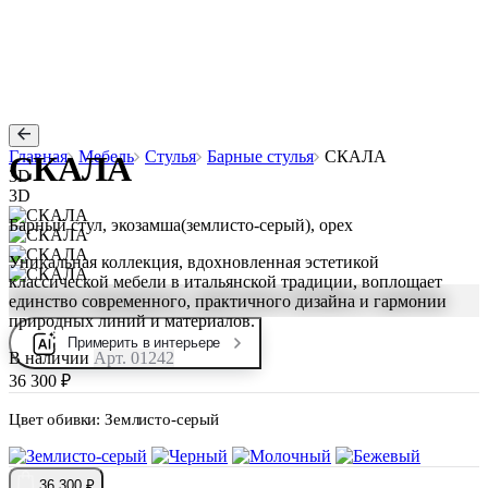
Главная
Мебель
Стулья
Барные стулья
СКАЛА
СКАЛА
3D
3D
Барный стул, экозамша(землисто-серый), орех
Уникальная коллекция, вдохновленная эстетикой
классической мебели в итальянской традиции, воплощает
единство современного, практичного дизайна и гармонии
природных линий и материалов.
Примерить в интерьере
В наличии
Арт. 01242
36 300 ₽
Цвет обивки:
Землисто-серый
36 300 ₽