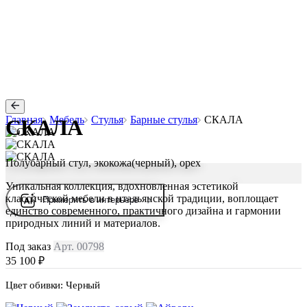
Главная
Мебель
Стулья
Барные стулья
СКАЛА
СКАЛА
Полубарный стул, экокожа(черный), орех
Уникальная коллекция, вдохновленная эстетикой
классической мебели в итальянской традиции, воплощает
Примерить в интерьере
единство современного, практичного дизайна и гармонии
природных линий и материалов.
Под заказ
Арт. 00798
35 100 ₽
Цвет обивки:
Черный