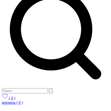
( 0 )
корзина
( 0 )