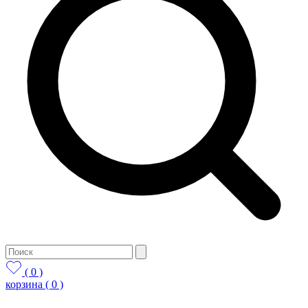
( 0 )
корзина
( 0 )