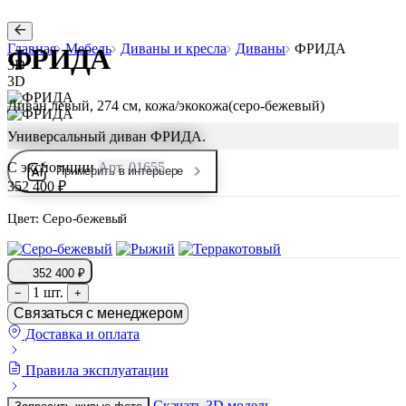
Главная
Мебель
Диваны и кресла
Диваны
ФРИДА
ФРИДА
3D
3D
Диван левый, 274 см, кожа/экокожа(серо-бежевый)
Универсальный диван ФРИДА.
С экспозиции
Арт. 01655
Примерить в интерьере
352 400 ₽
Цвет:
Серо-бежевый
352 400 ₽
1 шт.
−
+
Связаться с менеджером
Доставка и оплата
Правила эксплуатации
Скачать 3D модель