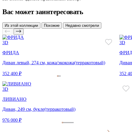
Вас может заинтересовать
Из этой коллекции
Похожие
Недавно смотрели
3D
3D
ФРИДА
ФРИ
Диван левый, 274 см, кожа/экокожа(терракотовый)
Диван
352 400 ₽
352 40
3D
ЛИВИАНО
Диван, 249 см, букле(терракотовый)
976 000 ₽