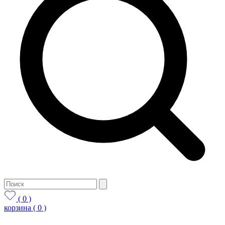
( 0 )
корзина
( 0 )