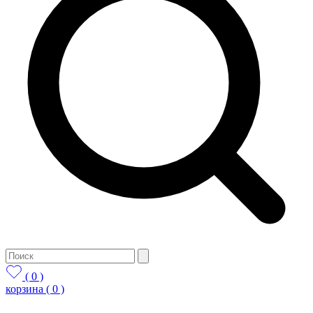
( 0 )
корзина
( 0 )