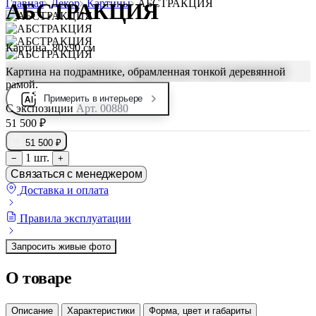
Главная
Декор
Картины
АБСТРАКЦИЯ
АБСТРАКЦИЯ
Картина, 80х90 см
Картина на подрамнике, обрамленная тонкой деревянной
рамой.
Примерить в интерьере
С экспозиции
Арт. 00880
51 500 ₽
51 500 ₽
1 шт.
−
+
Связаться с менеджером
Доставка и оплата
Правила эксплуатации
Запросить живые фото
О товаре
Описание
Характеристики
Форма, цвет и габариты