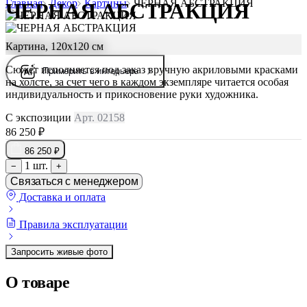
Главная
Декор
Картины
ЧЕРНАЯ АБСТРАКЦИЯ
ЧЕРНАЯ АБСТРАКЦИЯ
Картина, 120х120 см
Сюжет исполняется под заказ вручную акриловыми красками
Примерить в интерьере
на холсте, за счет чего в каждом экземпляре читается особая
индивидуальность и прикосновение руки художника.
С экспозиции
Арт. 02158
86 250 ₽
86 250 ₽
1 шт.
−
+
Связаться с менеджером
Доставка и оплата
Правила эксплуатации
Запросить живые фото
О товаре