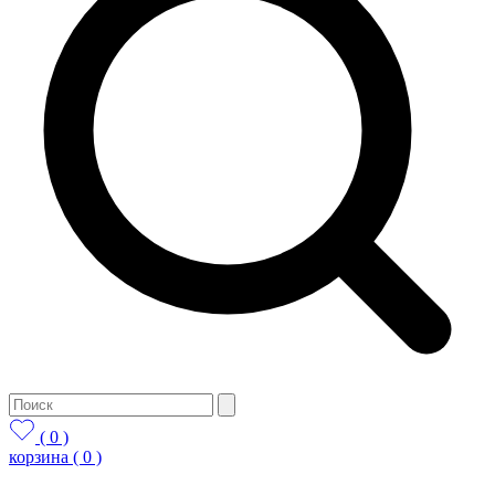
( 0 )
корзина
( 0 )