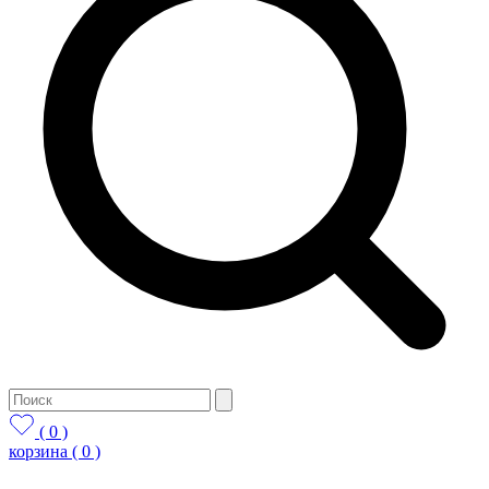
( 0 )
корзина
( 0 )