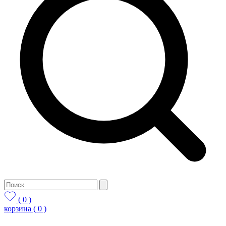
( 0 )
корзина
( 0 )