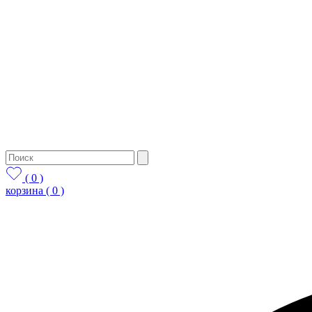
( 0 )
корзина
( 0 )