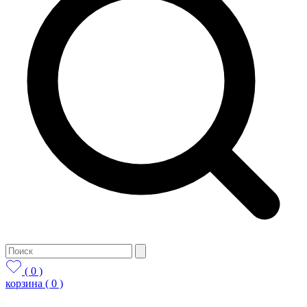
( 0 )
корзина
( 0 )