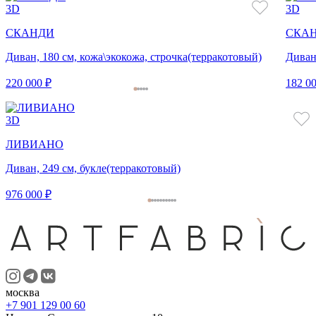
3D
3D
СКАНДИ
СКА
Диван, 180 см, кожа\экокожа, строчка(терракотовый)
Диван
220 000 ₽
182 00
3D
ЛИВИАНО
Диван, 249 см, букле(терракотовый)
976 000 ₽
москва
+7 901 129 00 60