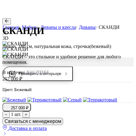
Главная
Мебель
Диваны и кресла
Диваны
СКАНДИ
СКАНДИ
3D
3D
Диван, 180 см, натуральная кожа, строчка(бежевый)
СКАНДИ – это стильное и удобное решение для любого
помещения.
В наличии
Арт. 02164
Примерить в интерьере
257 000 ₽
Цвет:
Бежевый
257 000 ₽
1 шт.
−
+
Связаться с менеджером
Доставка и оплата