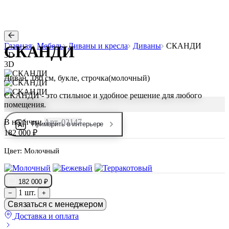
Главная
Мебель
Диваны и кресла
Диваны
СКАНДИ
СКАНДИ
3D
3D
Диван, 180 см, букле, строчка(молочный)
СКАНДИ - это стильное и удобное решение для любого
помещения.
В наличии
Арт. 02147
Примерить в интерьере
182 000 ₽
Цвет:
Молочный
182 000 ₽
1 шт.
−
+
Связаться с менеджером
Доставка и оплата