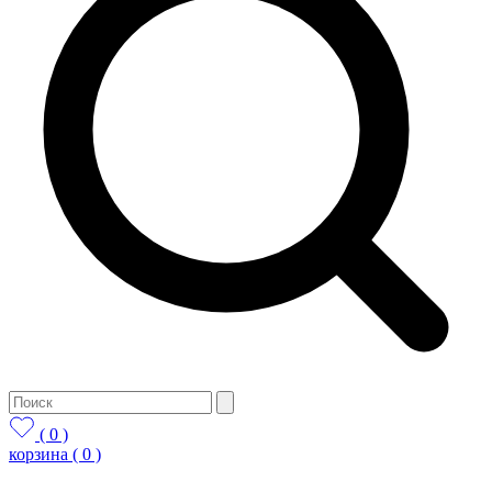
( 0 )
корзина
( 0 )