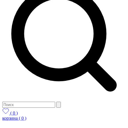
( 0 )
корзина
( 0 )