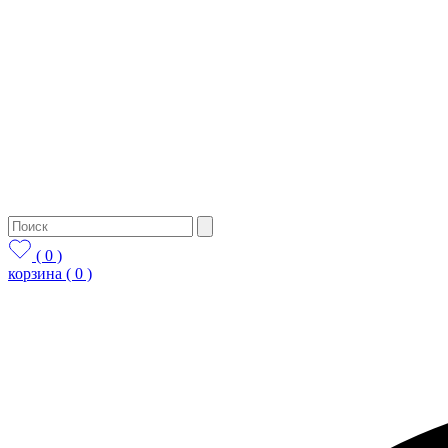
( 0 )
корзина
( 0 )