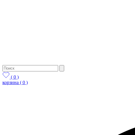
( 0 )
корзина
( 0 )