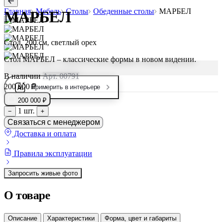
Главная
Мебель
Столы
Обеденные столы
МАРБЕЛ
МАРБЕЛ
Стол, 200 см, светлый орех
Стол МАРБЕЛ – классические формы в новом видении.
В наличии
Арт. 00791
200 000 ₽
Примерить в интерьере
200 000 ₽
1 шт.
−
+
Связаться с менеджером
Доставка и оплата
Правила эксплуатации
Запросить живые фото
О товаре
Описание
Характеристики
Форма, цвет и габариты