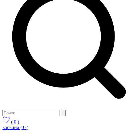
( 0 )
корзина
( 0 )