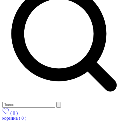
( 0 )
корзина
( 0 )