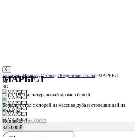
Главная
Мебель
Столы
Обеденные столы
МАРБЕЛ
МАРБЕЛ
3D
3D
Стол, 180 см, натуральный мрамор белый
Большой стол с опорой из массива дуба и столешницей из
мрамора.
Под заказ
Арт. 00013
325 000 ₽