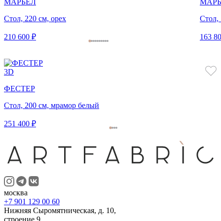
МАРБЕЛ
МАРБ
Стол, 220 см, орех
Стол, 
210 600 ₽
163 80
3D
ФЕСТЕР
Стол, 200 см, мрамор белый
251 400 ₽
москва
+7 901 129 00 60
Нижняя Сыромятническая, д. 10,
строение 9