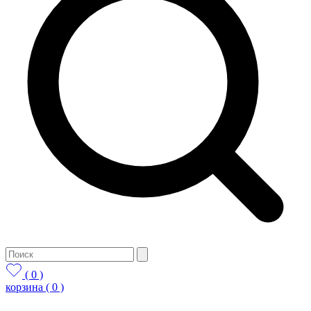
( 0 )
корзина
( 0 )