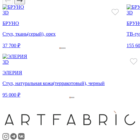
3D
3D
БРУНО
БРУН
Стул, ткань(серый), орех
ТВ-тум
37 700 ₽
155 60
3D
ЭЛЕРИЯ
Стул, натуральная кожа(терракотовый), черный
95 000 ₽