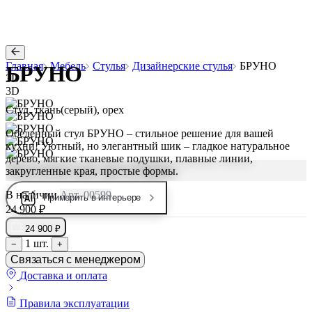
Главная
Мебель
Стулья
Дизайнерские стулья
БРУНО
БРУНО
3D
3D
Стул, ткань(серый), орех
Обеденный стул БРУНО – стильное решение для вашей
кухни! Уютный, но элегантный шик – гладкое натуральное
дерево, мягкие тканевые подушки, плавные линии,
закругленные края, простые формы.
В наличии
Арт. 00599
Примерить в интерьере
24 900 ₽
24 900 ₽
1 шт.
−
+
Связаться с менеджером
Доставка и оплата
Правила эксплуатации