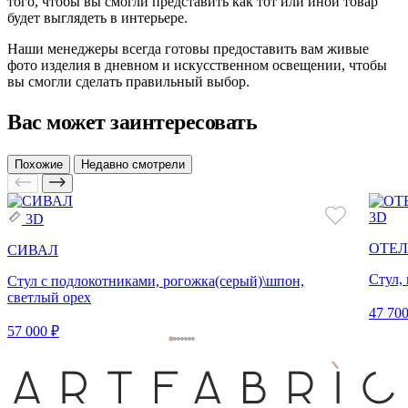
того, чтобы вы смогли представить как тот или иной товар
будет выглядеть в интерьере.
Наши менеджеры всегда готовы предоставить вам живые
фото изделия в дневном и искусственном освещении, чтобы
вы смогли сделать правильный выбор.
Вас может заинтересовать
Похожие
Недавно смотрели
3D
3D
ОТЕЛ
СИВАЛ
Стул,
Стул с подлокотниками, рогожка(серый)\шпон,
светлый орех
47 700
57 000 ₽