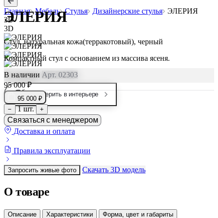
Главная
Мебель
Стулья
Дизайнерские стулья
ЭЛЕРИЯ
ЭЛЕРИЯ
3D
3D
Стул, натуральная кожа(терракотовый), черный
Компактный стул с основанием из массива ясеня.
В наличии
Арт. 02303
95 000 ₽
Примерить в интерьере
95 000 ₽
1 шт.
−
+
Связаться с менеджером
Доставка и оплата
Правила эксплуатации
Скачать 3D модель
Запросить живые фото
О товаре
Описание
Характеристики
Форма, цвет и габариты