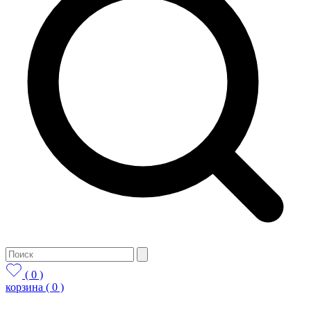
( 0 )
корзина
( 0 )