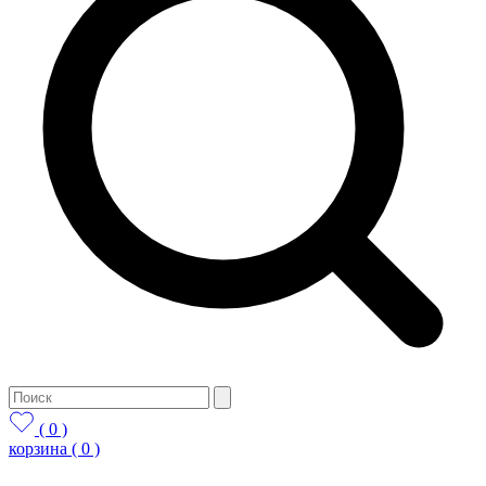
( 0 )
корзина
( 0 )