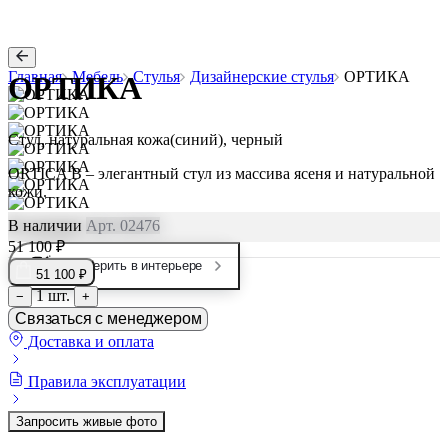
Главная
Мебель
Стулья
Дизайнерские стулья
ОРТИКА
ОРТИКА
Стул, натуральная кожа(синий), черный
ORTICA B – элегантный стул из массива ясеня и натуральной
кожи.
В наличии
Арт. 02476
51 100 ₽
Примерить в интерьере
51 100 ₽
1 шт.
−
+
Связаться с менеджером
Доставка и оплата
Правила эксплуатации
Запросить живые фото