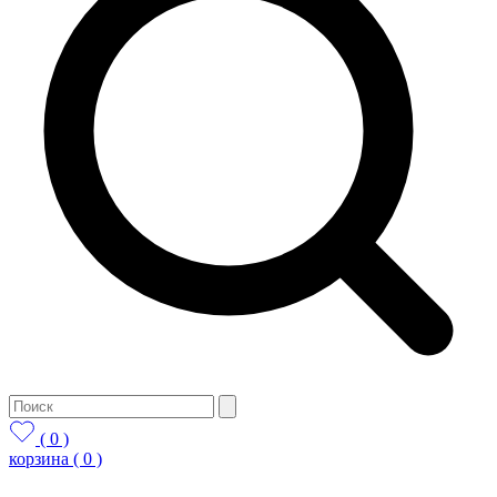
( 0 )
корзина
( 0 )