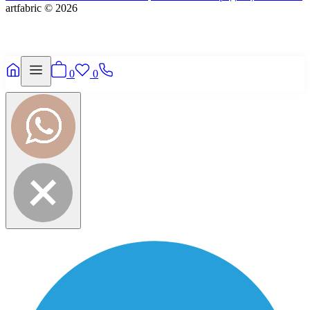
artfabric © 2026
0
0