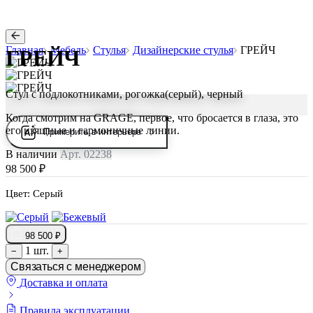
Главная
Мебель
Стулья
Дизайнерские стулья
ГРЕЙЧ
ГРЕЙЧ
Стул с подлокотниками, рогожка(серый), черный
Когда смотрим на GRAGE, первое, что бросается в глаза, это
его изящные и гармоничные линии.
Примерить в интерьере
В наличии
Арт. 02238
98 500 ₽
Цвет:
Серый
98 500 ₽
1 шт.
−
+
Связаться с менеджером
Доставка и оплата
Правила эксплуатации